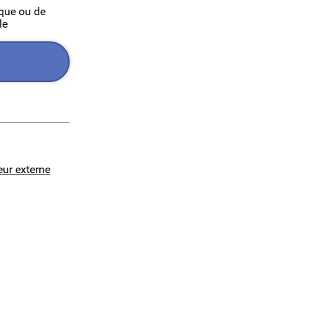
ique ou de
le
eur externe