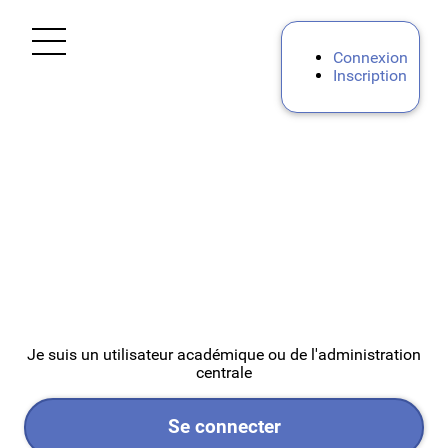
Ouvrir le menu
Connexion
Inscription
Accueil
Personnels d'encadrement
Premier degré
DSDEN 78
DSDEN 91
Je suis un utilisateur académique ou de l'administration
centrale
DSDEN 92
Se connecter
DSDEN 95