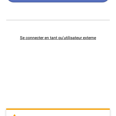
Enseignement privé
Second degré
Se connecter en tant qu'utilisateur externe
2D Public
2D Privé
Personnels BIATPSS
Etudiants en MEEF
Mes demandes