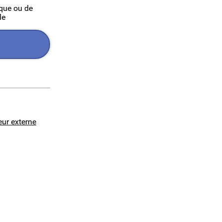
ique ou de
le
eur externe